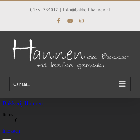
Ga
naar
0475 - 334012
|
info@bakkerijhannen.nl
inhoud
Facebook
YouTube
Instagram
Ga naar...