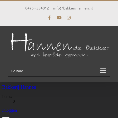
Ga
naar
0475 - 334012
|
info@bakkerijhannen.nl
inhoud
Facebook
YouTube
Instagram
Ga naar...