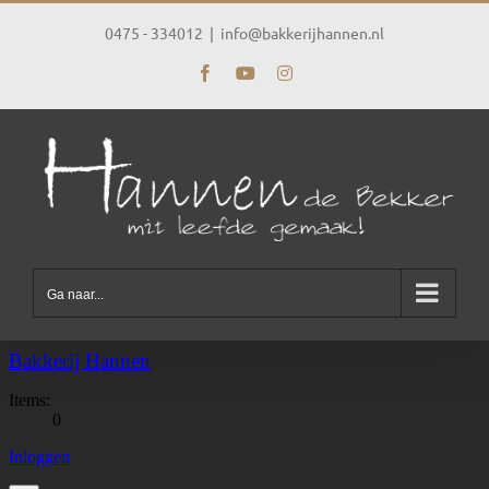
Ga
naar
0475 - 334012
|
info@bakkerijhannen.nl
inhoud
Facebook
YouTube
Instagram
Ga naar...