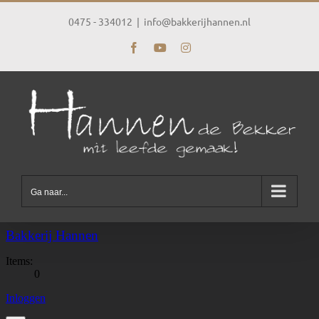
Ga
naar
0475 - 334012
|
info@bakkerijhannen.nl
inhoud
Facebook
YouTube
Instagram
Ga naar...