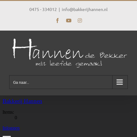
Ga
naar
0475 - 334012
|
info@bakkerijhannen.nl
inhoud
Facebook
YouTube
Instagram
Ga naar...