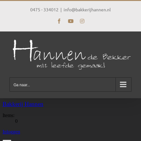
Ga
naar
0475 - 334012
|
info@bakkerijhannen.nl
inhoud
Facebook
YouTube
Instagram
Ga naar...