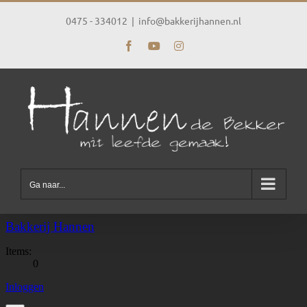
Ga
naar
0475 - 334012
|
info@bakkerijhannen.nl
inhoud
Facebook
YouTube
Instagram
Ga naar...