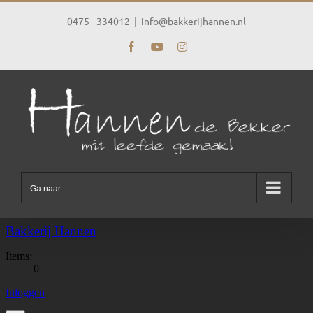
Ga
naar
0475 - 334012
|
info@bakkerijhannen.nl
inhoud
Facebook
YouTube
Instagram
Ga naar...