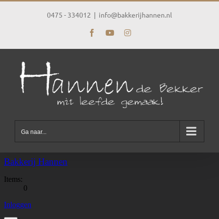
Ga
naar
0475 - 334012
|
info@bakkerijhannen.nl
inhoud
Facebook
YouTube
Instagram
Ga naar...